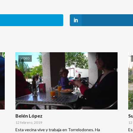
VÍDEO
Belén López
S
12 febrero, 2019
12
Esta vecina vive y trabaja en Torrelodones. Ha
Es