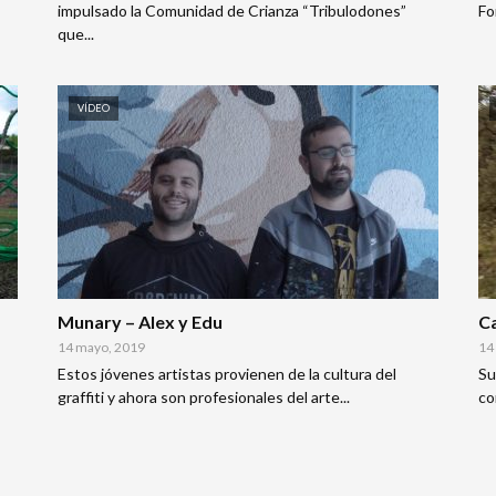
impulsado la Comunidad de Crianza “Tribulodones”
Fo
que...
VÍDEO
Munary – Alex y Edu
Ca
14 mayo, 2019
14
Estos jóvenes artistas provienen de la cultura del
Su
graffiti y ahora son profesionales del arte...
co