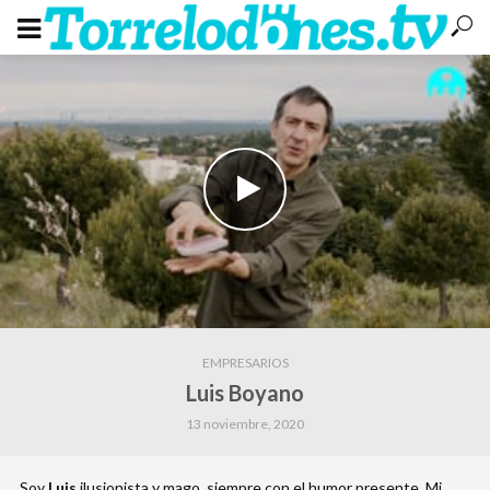
EMPRESARIOS
Luis Boyano
13 noviembre, 2020
Soy
Luis
ilusionista y mago, siempre con el humor presente. Mi