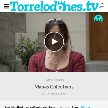
EMPRESARIOS
Mapas Colectivos
13 noviembre, 2020
Soy
Maribel
y mi editorial de libros breves se llama
Mapas